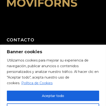
CONTACTO
Banner cookies
C/ Milagrosa nº 14 – 46410 Sueca (Valencia)
E-mail:
moviforns@moviforns.com
Utilizamos cookies para mejorar su experiencia de
navegación, publicar anuncios o contenidos
Teléfono:
657 225 594
personalizados y analizar nuestro tráfico. Al hacer clic en
"Aceptar todo", acepta nuestro uso de
cookies.
Política de Cookies
Aceptar todo