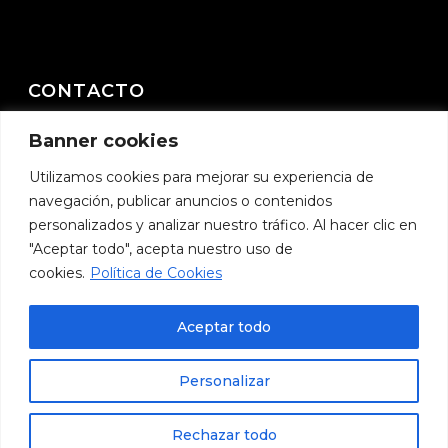
CONTACTO
Banner cookies
C/ Milagrosa nº 14 – 46410 Sueca (Valencia)
E-mail:
moviforns@moviforns.com
Utilizamos cookies para mejorar su experiencia de
navegación, publicar anuncios o contenidos
Teléfono:
657 225 594
personalizados y analizar nuestro tráfico. Al hacer clic en
"Aceptar todo", acepta nuestro uso de
cookies.
Política de Cookies
Aceptar todo
Personalizar
Rechazar todo
© 2026 Moviforns