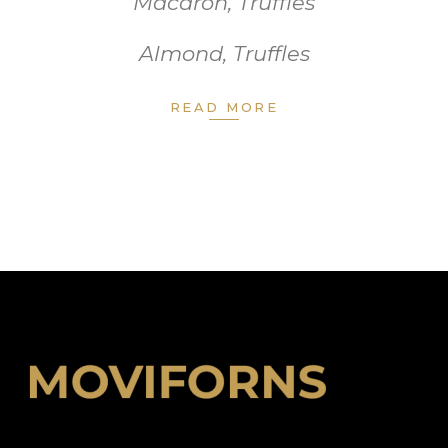
Macaron
,
Truffles
Almond
,
Truffles
READ MORE