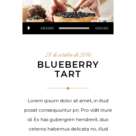
00:00
Reproductor
00:00
de
audio
28 de octubre de 2016
BLUEBERRY
TART
Lorem ipsum dolor sit amet, in illud
possit consequuntur pri. Pro vidit iriure
id. Ex has gubergren hendrerit, duo
ceteros habemus delicata no, illud