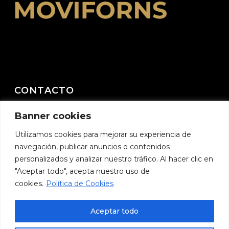
CONTACTO
Banner cookies
C/ Milagrosa nº 14 – 46410 Sueca (Valencia)
E-mail:
moviforns@moviforns.com
Utilizamos cookies para mejorar su experiencia de
navegación, publicar anuncios o contenidos
Teléfono:
657 225 594
personalizados y analizar nuestro tráfico. Al hacer clic en
"Aceptar todo", acepta nuestro uso de
cookies.
Política de Cookies
Aceptar todo